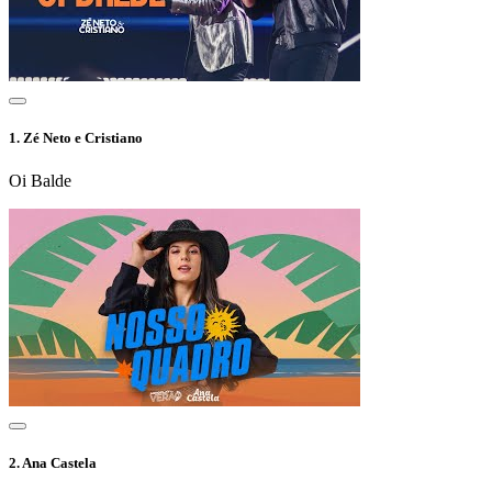
1.
Zé Neto e Cristiano
Oi Balde
2.
Ana Castela