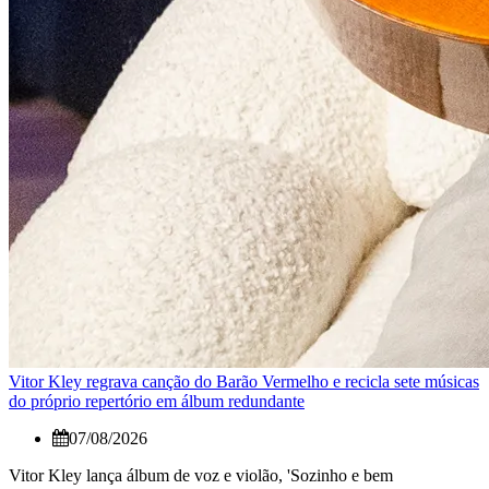
Vitor Kley regrava canção do Barão Vermelho e recicla sete músicas
do próprio repertório em álbum redundante
07/08/2026
Vitor Kley lança álbum de voz e violão, 'Sozinho e bem