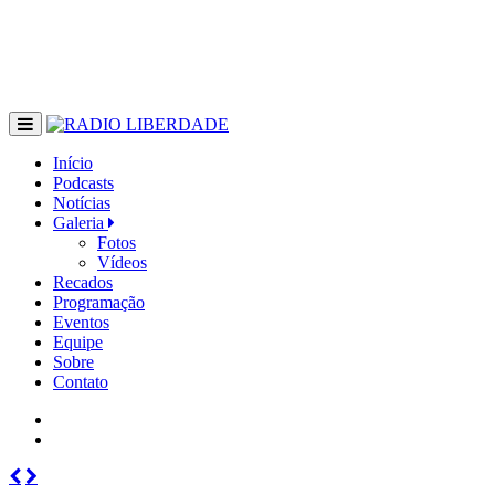
Início
Podcasts
Notícias
Galeria
Fotos
Vídeos
Recados
Programação
Eventos
Equipe
Sobre
Contato