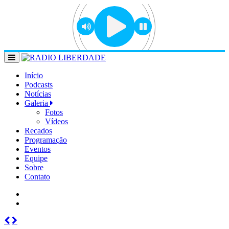
Início
Podcasts
Notícias
Galeria
Fotos
Vídeos
Recados
Programação
Eventos
Equipe
Sobre
Contato