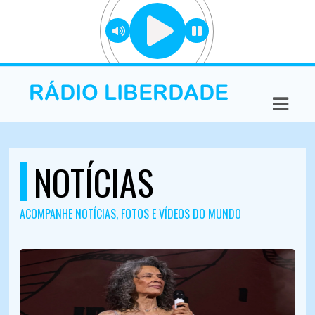
ASTS
IAS
IA
DOS
NOTÍCIAS
RAMAÇÃO
TOS
ACOMPANHE NOTÍCIAS, FOTOS E VÍDEOS DO MUNDO
E
E
ATO