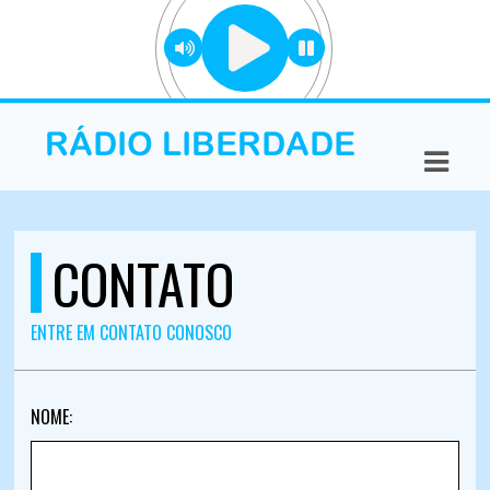
ASTS
IAS
IA
DOS
CONTATO
RAMAÇÃO
TOS
ENTRE EM CONTATO CONOSCO
E
NOME:
E
ATO