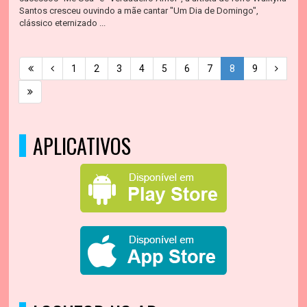
Santos cresceu ouvindo a mãe cantar "Um Dia de Domingo",
clássico eternizado ...
1
2
3
4
5
6
7
8
9
APLICATIVOS