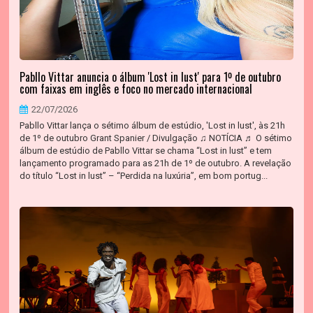
Pabllo Vittar anuncia o álbum 'Lost in lust' para 1º de outubro
com faixas em inglês e foco no mercado internacional
22/07/2026
Pabllo Vittar lança o sétimo álbum de estúdio, 'Lost in lust', às 21h
de 1º de outubro Grant Spanier / Divulgação ♫ NOTÍCIA ♬ O sétimo
álbum de estúdio de Pabllo Vittar se chama “Lost in lust” e tem
lançamento programado para as 21h de 1º de outubro. A revelação
do título “Lost in lust” – “Perdida na luxúria”, em bom portug...