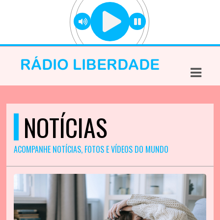
ASTS
IAS
IA
DOS
NOTÍCIAS
RAMAÇÃO
TOS
ACOMPANHE NOTÍCIAS, FOTOS E VÍDEOS DO MUNDO
E
E
ATO